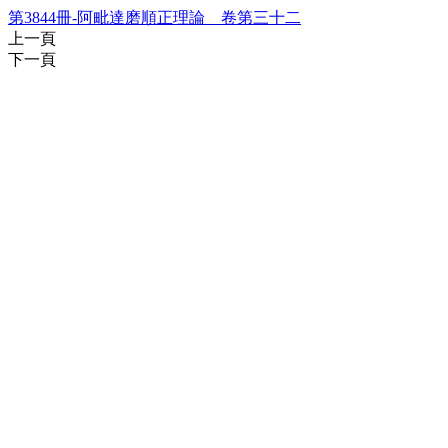
第3844冊-阿毗達磨順正理論 卷第三十二
上一頁
下一頁