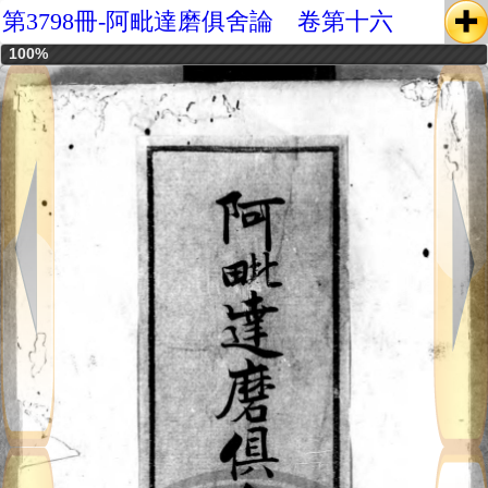
第3798冊-阿毗達磨俱舍論 卷第十六
100%