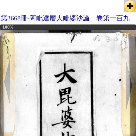
第3668冊-阿毗達磨大毗婆沙論 卷第一百九
100%