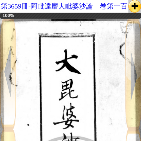
第3659冊-阿毗達磨大毗婆沙論 卷第一百
100%