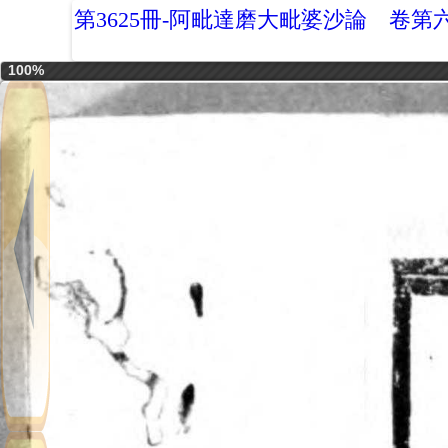
第3625冊-阿毗達磨大毗婆沙論 卷第
100%