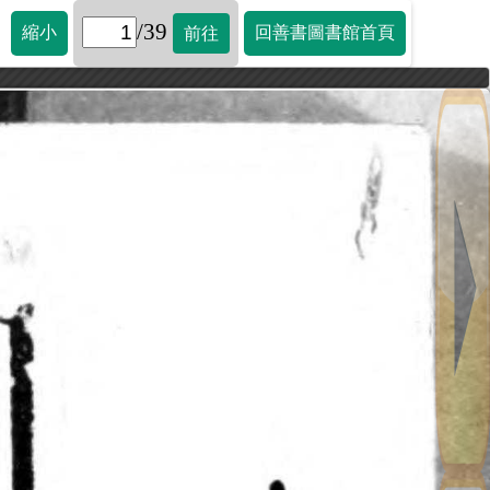
/39
縮小
回善書圖書館首頁
前往