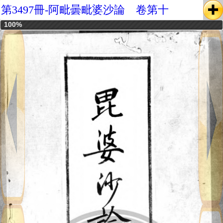
第3497冊-阿毗曇毗婆沙論 卷第十
100%