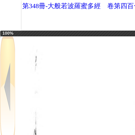
第348冊-大般若波羅蜜多經 卷第四
100%