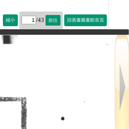
/43
縮小
回善書圖書館首頁
前往