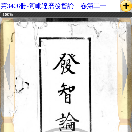
第3406冊-阿毗達磨發智論 卷第二十
100%