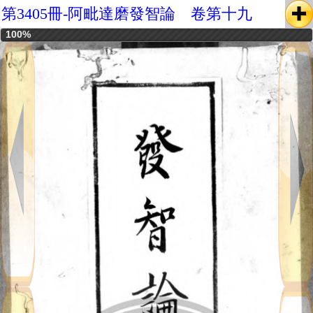
第3405冊-阿毗達磨發智論 卷第十九
100%