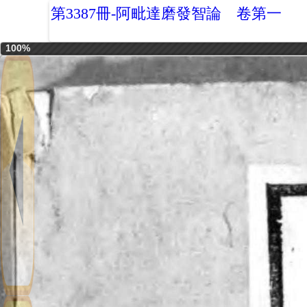
第3387冊-阿毗達磨發智論 卷第一
100%