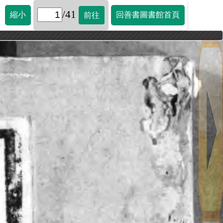
/41
縮小
回善書圖書館首頁
前往