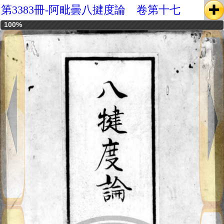
第3383冊-阿毗曇八揵度論 卷第十七
100%