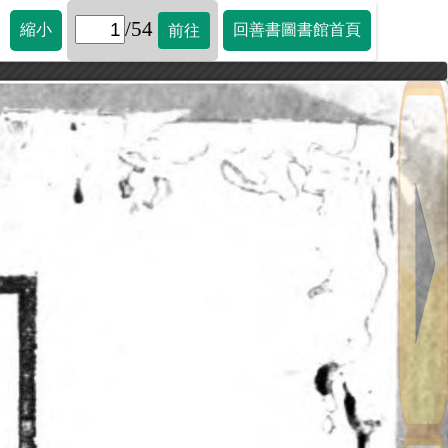
/54
縮小
回善書圖書館首頁
前往