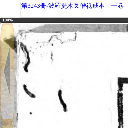
第3243冊-波羅提木叉僧祗戒本 一卷
100%