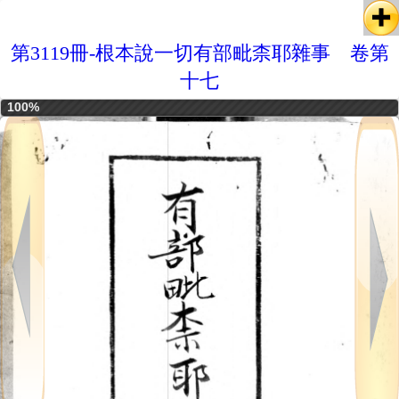
第3119冊-根本說一切有部毗柰耶雜事 卷第
十七
100%