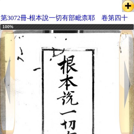
第3072冊-根本說一切有部毗柰耶 卷第四十
100%