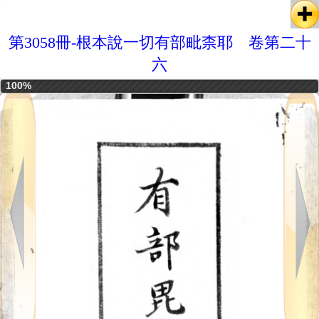
第3058冊-根本說一切有部毗柰耶 卷第二十
六
100%