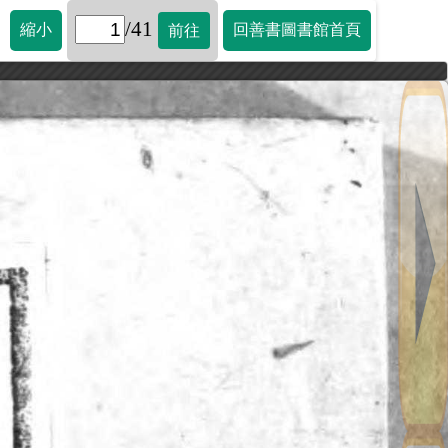
/41
縮小
回善書圖書館首頁
前往