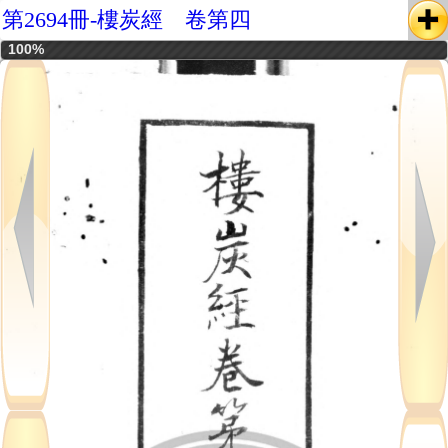
第2694冊-樓炭經 卷第四
100%