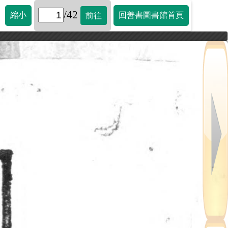
/42
縮小
回善書圖書館首頁
前往