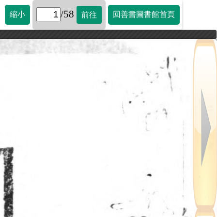
/58
縮小
回善書圖書館首頁
前往