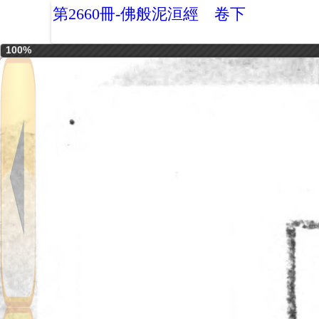
第2660冊-佛般泥洹經 卷下
100%