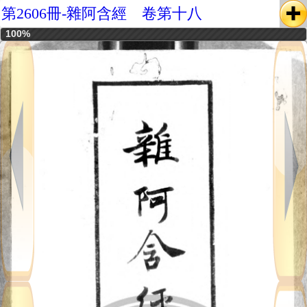
第2606冊-雜阿含經 卷第十八
100%