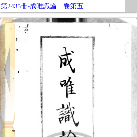
第2435冊-成唯識論 卷第五