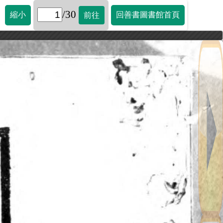
/30
縮小
回善書圖書館首頁
前往