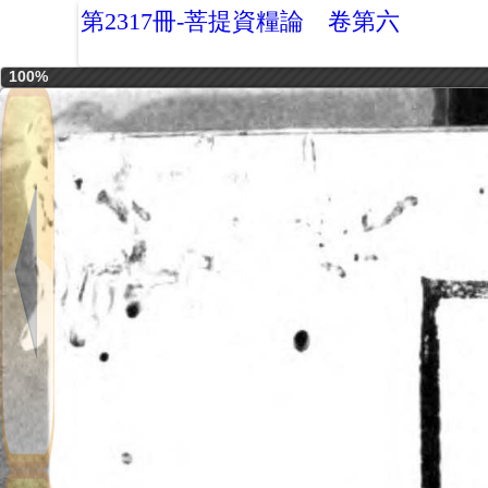
第2317冊-菩提資糧論 卷第六
100%