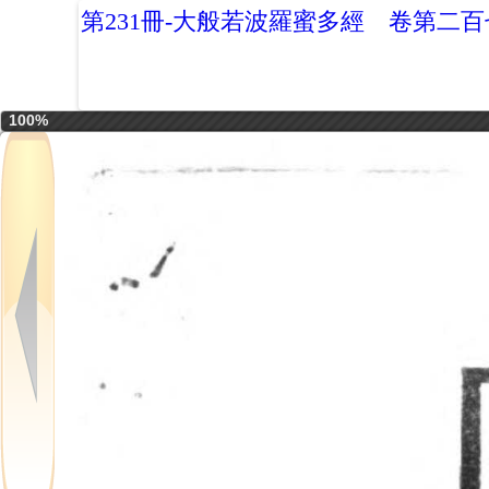
第231冊-大般若波羅蜜多經 卷第二
100%