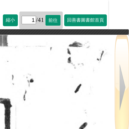
/41
縮小
回善書圖書館首頁
前往