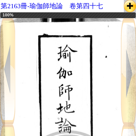
第2163冊-瑜伽師地論 卷第四十七
100%