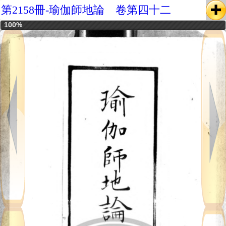
第2158冊-瑜伽師地論 卷第四十二
100%