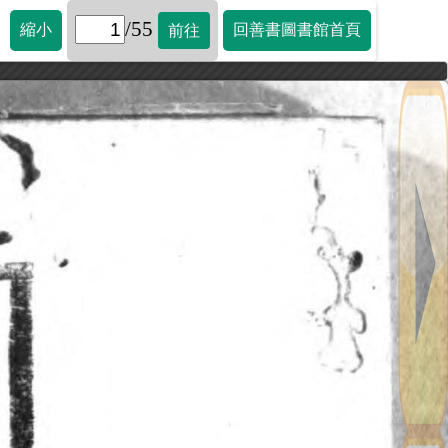
/55
縮小
回善書圖書館首頁
前往