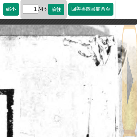
/43
縮小
回善書圖書館首頁
前往