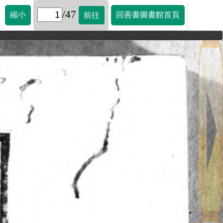
/47
縮小
回善書圖書館首頁
前往