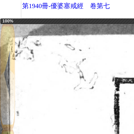
第1940冊-優婆塞戒經 卷第七
100%