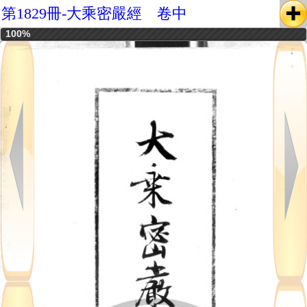
第1829冊-大乘密嚴經 卷中
100%