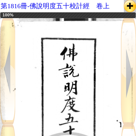
第1816冊-佛說明度五十校計經 卷上
100%