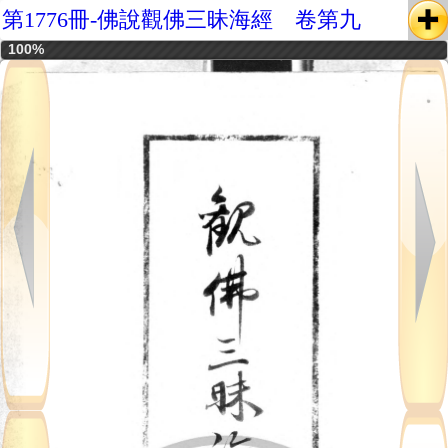
第1776冊-佛說觀佛三昧海經 卷第九
100%