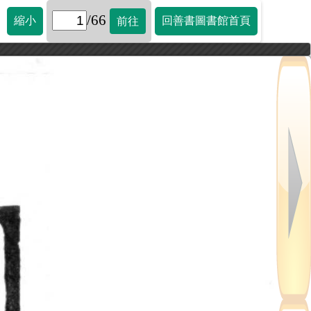
/66
縮小
回善書圖書館首頁
前往