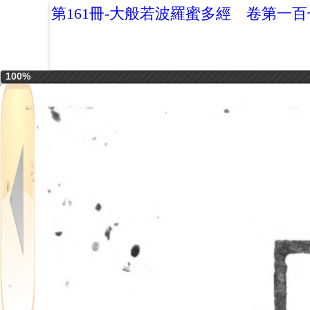
第161冊-大般若波羅蜜多經 卷第一
100%