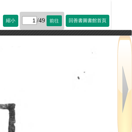
/49
縮小
回善書圖書館首頁
前往