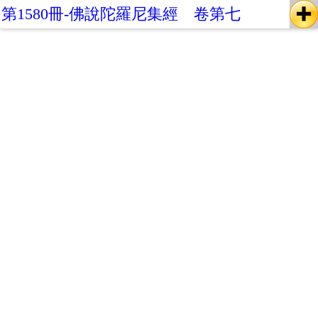
第1580冊-佛說陀羅尼集經 卷第七