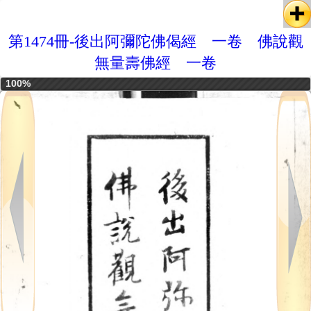
第1474冊-後出阿彌陀佛偈經 一卷 佛說觀
無量壽佛經 一卷
100%