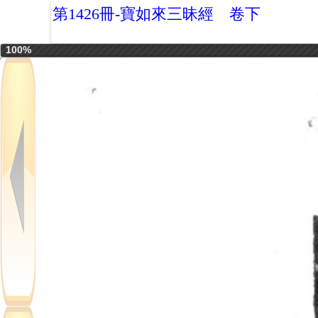
第1426冊-寶如來三昧經 卷下
100%