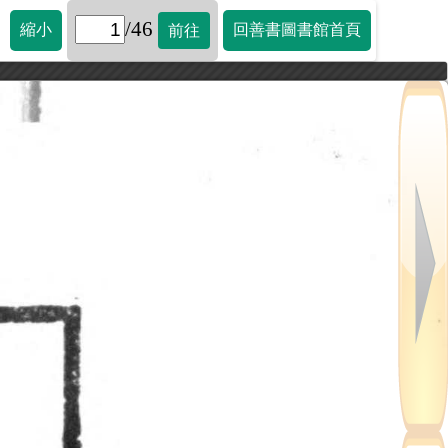
/46
縮小
回善書圖書館首頁
前往