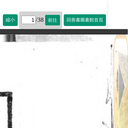
/38
縮小
回善書圖書館首頁
前往