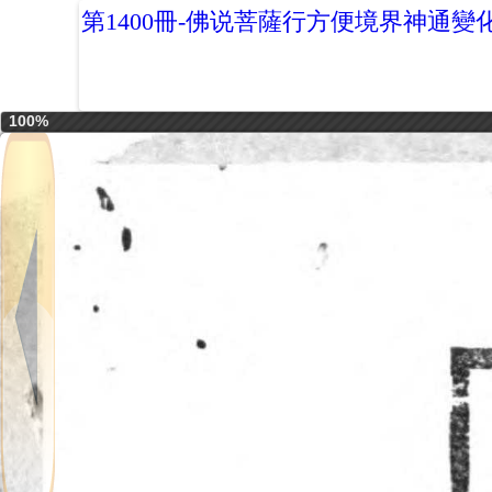
第1400冊-佛说菩薩行方便境界神通變
100%