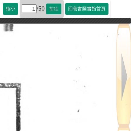
/50
縮小
回善書圖書館首頁
前往