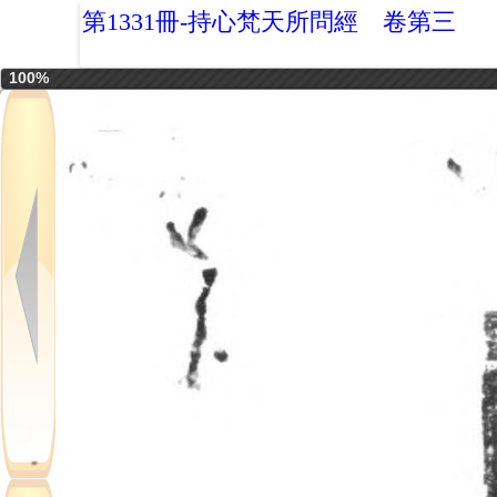
第1331冊-持心梵天所問經 卷第三
100%