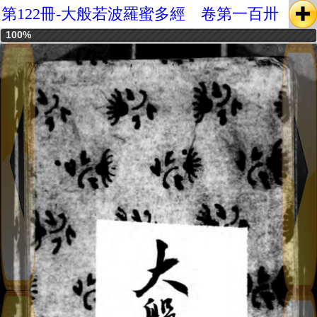
第122冊-大般若波羅蜜多經 卷第一百卅
100%