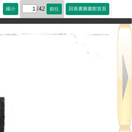
/42
縮小
回善書圖書館首頁
前往