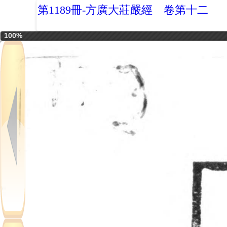
第1189冊-方廣大莊嚴經 卷第十二
100%