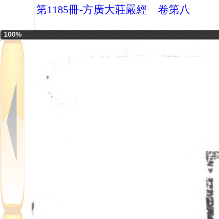
第1185冊-方廣大莊嚴經 卷第八
100%