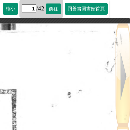
/42
縮小
回善書圖書館首頁
前往