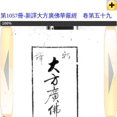
第1057冊-新譯大方廣佛華嚴經 卷第五十九
100%