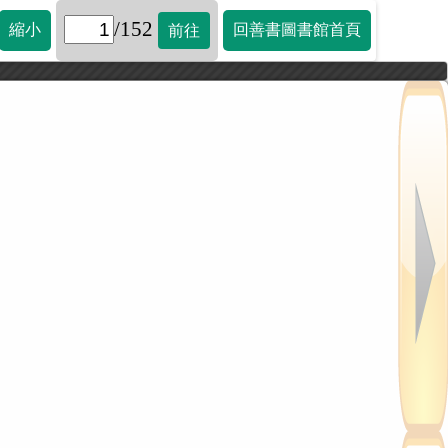
/152
縮小
回善書圖書館首頁
前往