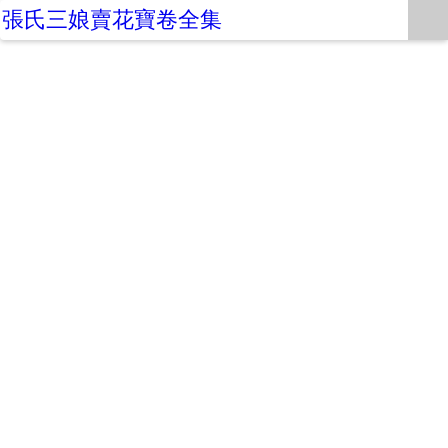
張氏三娘賣花寶卷全集