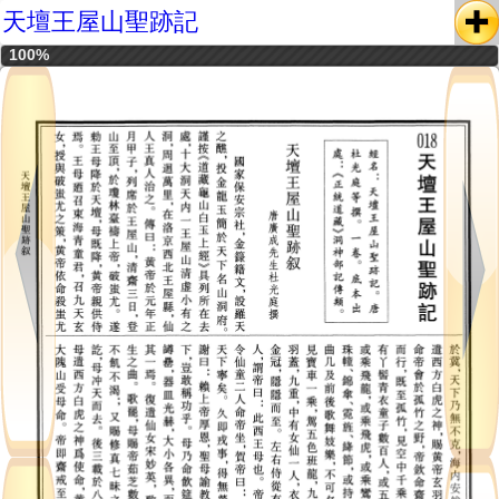
天壇王屋山聖跡記
100%