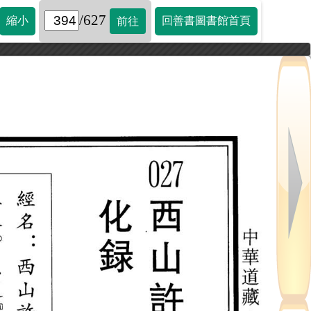
/627
縮小
回善書圖書館首頁
前往