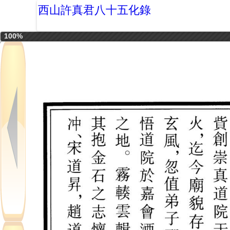
西山許真君八十五化錄
100%