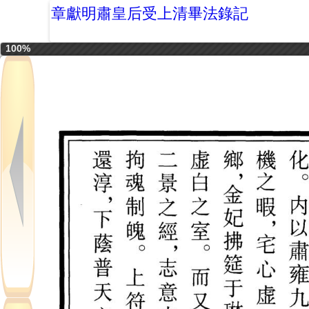
章獻明肅皇后受上清畢法錄記
100%