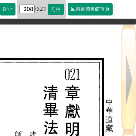
/627
縮小
回善書圖書館首頁
前往