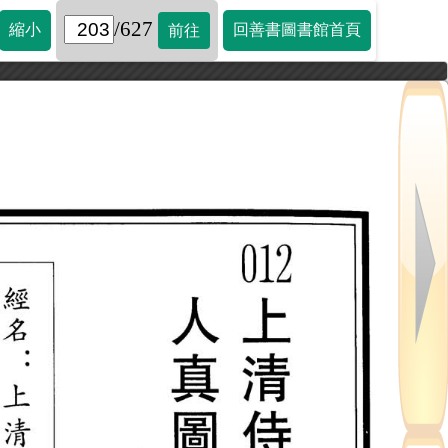
/627
縮小
回善書圖書館首頁
前往