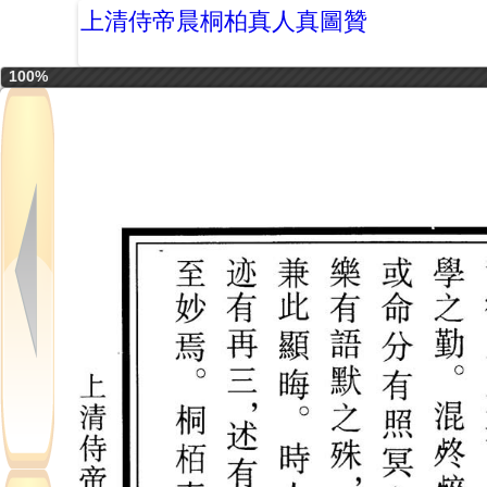
上清侍帝晨桐柏真人真圖贊
100%