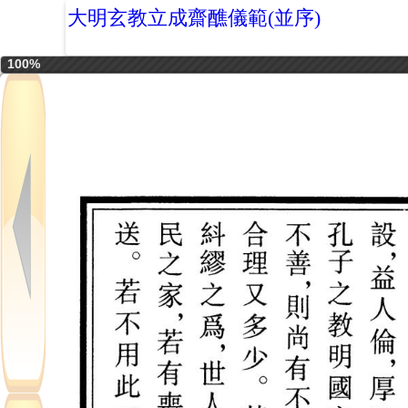
大明玄教立成齋醮儀範(並序)
100%