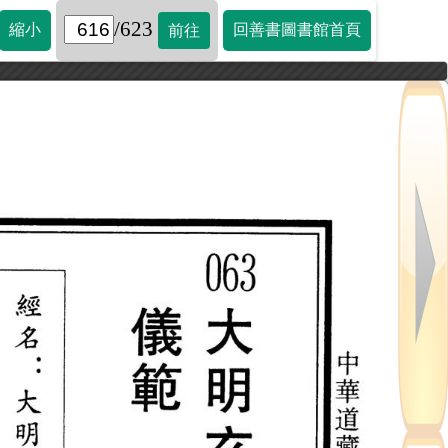
/623
縮小
回善書圖書館首頁
前往