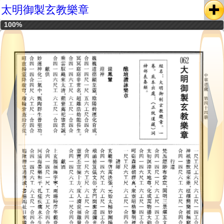
太明御製玄教樂章
100%